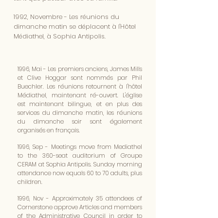
1992, Novembre - Les réunions du
dimanche matin se déplacent à l'Hôtel
Médiathel, à Sophia Antipolis.
1996, Mai - Les premiers anciens, James Mills
et Clive Hoggar sont nommés par Phil
Buechler. Les réunions retournent à l'hôtel
Médiathel, maintenant ré-ouvert. L'église
est maintenant bilingue, et en plus des
services du dimanche matin, les réunions
du dimanche soir sont également
organisés en français.​
1996, Sep - Meetings move from Mediathel
to the 360-seat auditorium of Groupe
CERAM at Sophia Antipolis. Sunday morning
attendance now equals 60 to 70 adults, plus
children.
1996, Nov - Approximately 35 attendees of
Cornerstone approve Articles and members
of the Administrative Council in order to