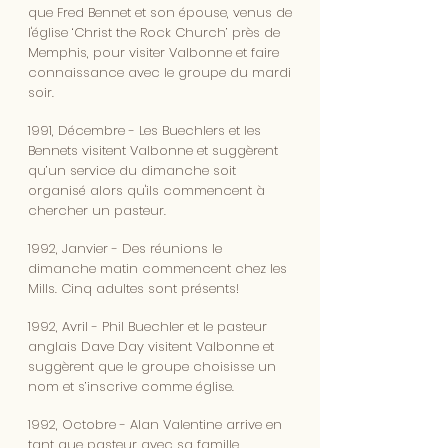
que Fred Bennet et son épouse, venus de
l'église ‘Christ the Rock Church’ près de
Memphis, pour visiter Valbonne et faire
connaissance avec le groupe du mardi
soir.
1991, Décembre - Les Buechlers et les
Bennets visitent Valbonne et suggèrent
qu’un service du dimanche soit
organisé alors qu'ils commencent à
chercher un pasteur.
1992, Janvier - Des réunions le
dimanche matin commencent chez les
Mills. Cinq adultes sont présents!
1992, Avril - Phil Buechler et le pasteur
anglais Dave Day visitent Valbonne et
suggèrent que le groupe choisisse un
nom et s’inscrive comme église.
1992, Octobre - Alan Valentine arrive en
tant que pasteur avec sa famille.