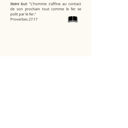
Notre but:
"L'homme s'affine au contact
de son prochain tout comme le fer se
polit par le fer."
Proverbes 27:17
Au fond, notre but est de nous
stimuler à grandir dans notre
connaissance et notre amour du
Seigneur Jésus et de nous
encourager à vivre des vies
démontrant l'espoir que nous avons